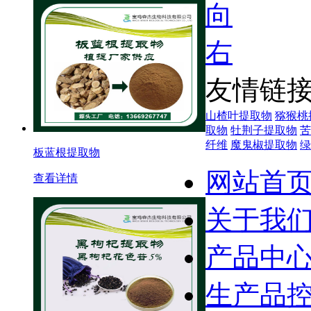
友情链
山楂叶提取物
猕猴桃
取物
牡荆子提取物
苦
纤维
魔鬼椒提取物
绿
板蓝根提取物
网站首
查看详情
关于我
产品中
生产品