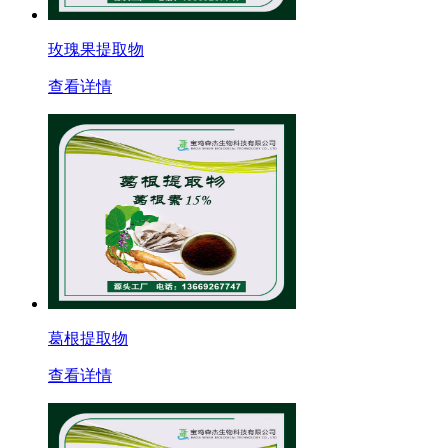
玫瑰果提取物
查看详情
葛根提取物
查看详情