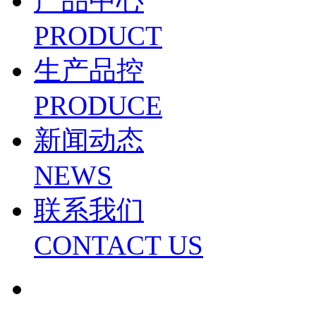
产品中心
PRODUCT
生产品控
PRODUCE
新闻动态
NEWS
联系我们
CONTACT US