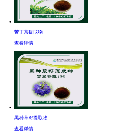
苦丁茶提取物
查看详情
黑种草籽提取物
查看详情