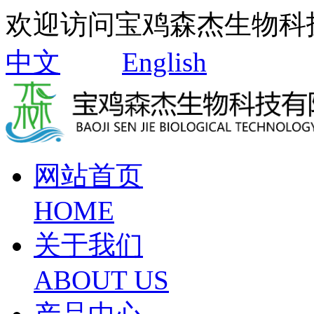
欢迎访问宝鸡森杰生物科
中文
English
网站首页
HOME
关于我们
ABOUT US