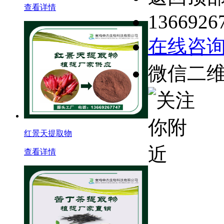
查看详情
1366926
在线咨
微信二
红景天提取物
查看详情