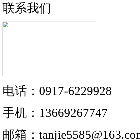
联系我们
电话：0917-6229928
手机：13669267747
邮箱：tanjie5585@163.co