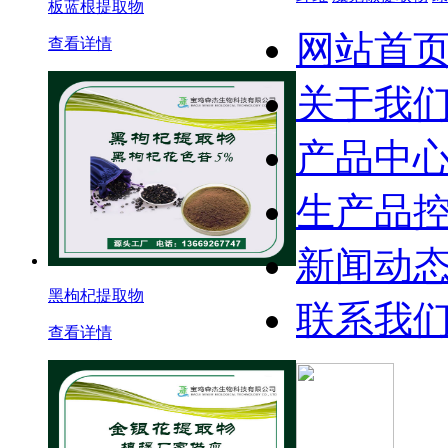
板蓝根提取物
网站首
查看详情
关于我
产品中
生产品
新闻动
黑枸杞提取物
联系我
查看详情