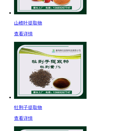
山楂叶提取物
查看详情
牡荆子提取物
查看详情